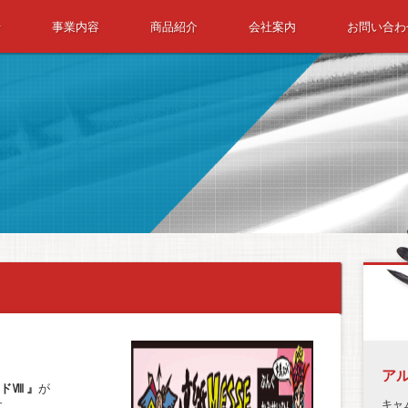
せ
事業内容
商品紹介
会社案内
お問い合わ
ATERIAL SUPPLIERS
、
ア
ドⅧ 』
が
キャ
す。