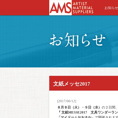
お知ら
AMS-ARTIST M
文紙メッセ2017
[2017/06/12]
８月８日（火）・９日（水）
の２日間
『 文紙MESSE2017 文具ワンダーラン
「マイドームおおさか」
で開催されま