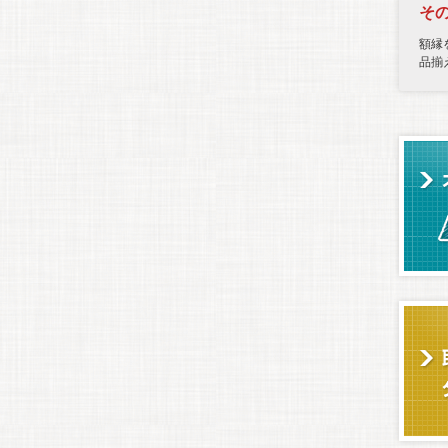
そ
額縁
品揃